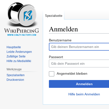
Spezialseite
Anmelden
Zur
Zur
Benutzername
Navigation
Suche
Hauptseite
springen
springen
Letzte Änderungen
Zufällige Seite
Passwort
Hilfe zu MediaWiki
Werkzeuge
Angemeldet bleiben
Spezialseiten
Druckversion
Anmelden
Hilfe beim Anmelden