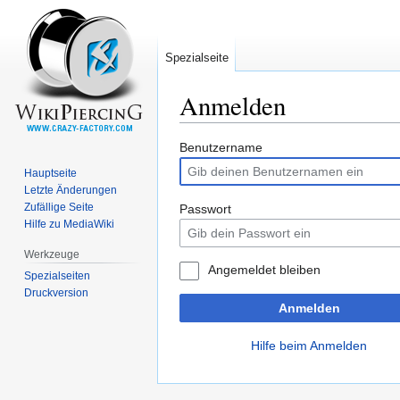
Spezialseite
Anmelden
Zur
Zur
Benutzername
Navigation
Suche
Hauptseite
springen
springen
Letzte Änderungen
Zufällige Seite
Passwort
Hilfe zu MediaWiki
Werkzeuge
Angemeldet bleiben
Spezialseiten
Druckversion
Anmelden
Hilfe beim Anmelden