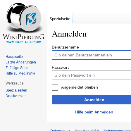
Spezialseite
Anmelden
Zur
Zur
Benutzername
Navigation
Suche
Hauptseite
springen
springen
Letzte Änderungen
Passwort
Zufällige Seite
Hilfe zu MediaWiki
Werkzeuge
Angemeldet bleiben
Spezialseiten
Druckversion
Anmelden
Hilfe beim Anmelden