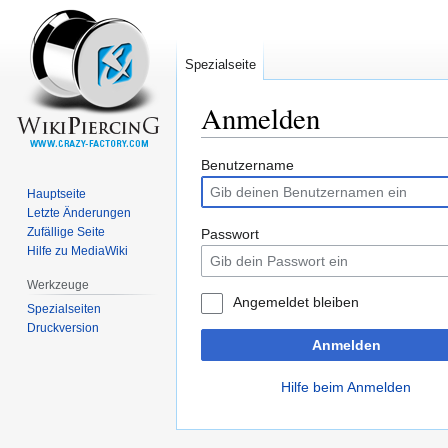
Spezialseite
Anmelden
Zur
Zur
Benutzername
Navigation
Suche
Hauptseite
springen
springen
Letzte Änderungen
Zufällige Seite
Passwort
Hilfe zu MediaWiki
Werkzeuge
Angemeldet bleiben
Spezialseiten
Druckversion
Anmelden
Hilfe beim Anmelden