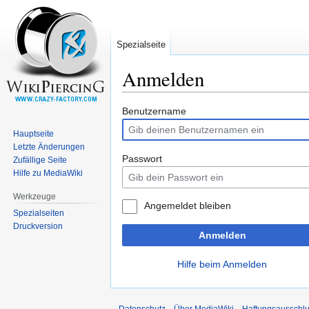
Spezialseite
Anmelden
Zur
Zur
Benutzername
Navigation
Suche
Hauptseite
springen
springen
Letzte Änderungen
Passwort
Zufällige Seite
Hilfe zu MediaWiki
Werkzeuge
Angemeldet bleiben
Spezialseiten
Druckversion
Anmelden
Hilfe beim Anmelden