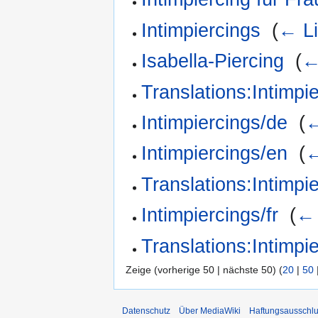
Intimpiercings
‎
(
← L
Isabella-Piercing
‎
(
←
Translations:Intimpi
Intimpiercings/de
‎
(
←
Intimpiercings/en
‎
(
←
Translations:Intimpi
Intimpiercings/fr
‎
(
← 
Translations:Intimpie
Zeige (vorherige 50 | nächste 50) (
20
|
50
Datenschutz
Über MediaWiki
Haftungsausschl