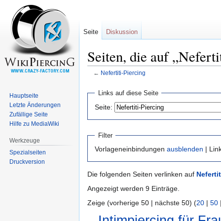
Seite
Diskussion
Seiten, die auf „Neferti
←
Nefertiti-Piercing
Zur
Zur
Links auf diese Seite
Hauptseite
Navigation
Suche
Letzte Änderungen
Seite:
springen
springen
Zufällige Seite
Hilfe zu MediaWiki
Filter
Werkzeuge
Vorlageneinbindungen
ausblenden
| Lin
Spezialseiten
Druckversion
Die folgenden Seiten verlinken auf
Neferti
Angezeigt werden 9 Einträge.
Zeige (vorherige 50 | nächste 50) (
20
|
50
Intimpiercing für Fr