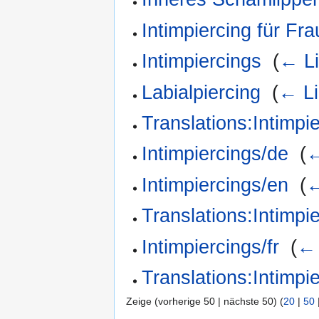
Intimpiercing für Fr
Intimpiercings
‎
(
← L
Labialpiercing
‎
(
← Li
Translations:Intimpi
Intimpiercings/de
‎
(
←
Intimpiercings/en
‎
(
←
Translations:Intimpi
Intimpiercings/fr
‎
(
← 
Translations:Intimpie
Zeige (vorherige 50 | nächste 50) (
20
|
50