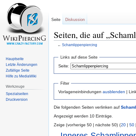
Seite
Diskussion
Seiten, die auf „Schaml
←
Schamlippenpiercing
Zur
Zur
Links auf diese Seite
Hauptseite
Navigation
Suche
Letzte Änderungen
Seite:
springen
springen
Zufällige Seite
Hilfe zu MediaWiki
Filter
Werkzeuge
Vorlageneinbindungen
ausblenden
| Lin
Spezialseiten
Druckversion
Die folgenden Seiten verlinken auf
Schaml
Angezeigt werden 10 Einträge.
Zeige (vorherige 50 | nächste 50) (
20
|
50
Inneres Schamlippen