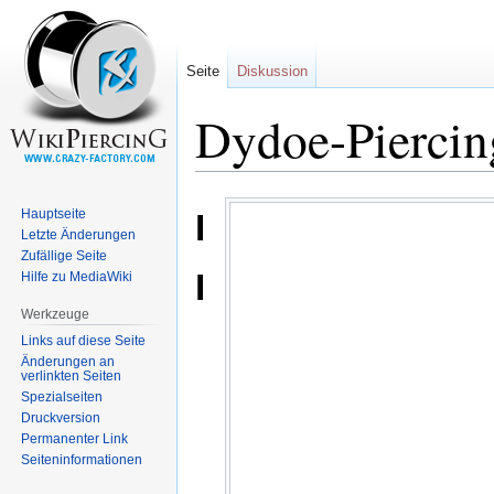
Seite
Diskussion
Dydoe-Piercin
Zur
Zur
Hauptseite
Dydoe-
Navigation
Suche
Letzte Änderungen
springen
springen
Zufällige Seite
Piercing
Hilfe zu MediaWiki
Werkzeuge
Links auf diese Seite
Änderungen an
verlinkten Seiten
Spezialseiten
Druckversion
Permanenter Link
Seiten­informationen