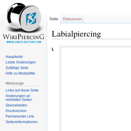
Seite
Diskussion
Labialpiercing
Zur
Zur
Labialpiercing
Navigation
Suche
Hauptseite
springen
springen
Letzte Änderungen
Zufällige Seite
Hilfe zu MediaWiki
Werkzeuge
Links auf diese Seite
Änderungen an
verlinkten Seiten
Spezialseiten
Druckversion
Permanenter Link
Seiten­informationen