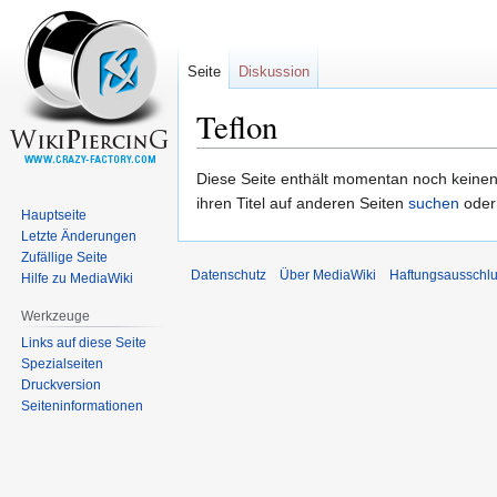
Seite
Diskussion
Teflon
Zur
Zur
Diese Seite enthält momentan noch keinen T
Navigation
Suche
ihren Titel auf anderen Seiten
suchen
oder
Hauptseite
springen
springen
Letzte Änderungen
Zufällige Seite
Datenschutz
Über MediaWiki
Haftungsausschl
Hilfe zu MediaWiki
Werkzeuge
Links auf diese Seite
Spezialseiten
Druckversion
Seiten­informationen