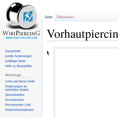
Seite
Diskussion
Vorhautpierci
Zur
Zur
Hauptseite
Vorhautpiercing
Navigation
Suche
Letzte Änderungen
springen
springen
Zufällige Seite
Hilfe zu MediaWiki
Werkzeuge
Links auf diese Seite
Änderungen an
verlinkten Seiten
Spezialseiten
Druckversion
Permanenter Link
Seiten­informationen