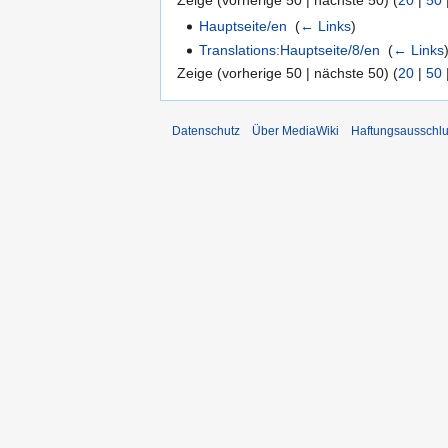
Zeige (vorherige 50 | nächste 50) (
20
|
50
Hauptseite/en
‎
(
← Links
)
Translations:Hauptseite/8/en
‎
(
← Links
Zeige (vorherige 50 | nächste 50) (
20
|
50
Datenschutz
Über MediaWiki
Haftungsausschl