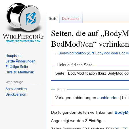
Seite
Diskussion
Seiten, die auf „Body
BodMod)/en“ verlinken
←
BodyModification (kurz BodyMod oder BodM
Hauptseite
Letzte Änderungen
Zur
Zur
Links auf diese Seite
Zufällige Seite
Navigation
Suche
Hilfe zu MediaWiki
Seite:
springen
springen
Werkzeuge
Spezialseiten
Filter
Druckversion
Vorlageneinbindungen
ausblenden
| Lin
Die folgenden Seiten verlinken auf
BodyMo
Angezeigt werden 2 Einträge.