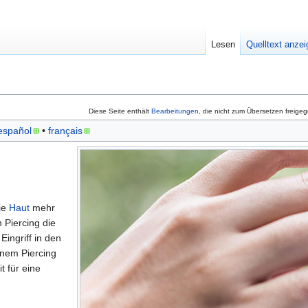
Lesen
Quelltext anze
Diese Seite enthält
Bearbeitungen
, die nicht zum Übersetzen freige
español
• ‎
français
ie
Haut
mehr
n Piercing die
Eingriff in den
inem Piercing
t für eine