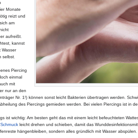
n
ier Monate
tig reizt und
sich am
nicht
r aufreißt.
test, kannst
t Wasser
 selbst.
henes Piercing
doch einmal
uch mit
er nur an den
mträger Nr. 1!) können sonst leicht Bakterien übertragen werden. Sc
Abheilung des Piercings gemieden werden. Bei vielen Piercings ist in 
ngs ist wichtig: Am besten geht das mit einem leicht befeuchteten Watte
n
Schmuck
leicht drehen und schieben, damit das Wunddesinfektionsmitt
Seifenreste hängenbleiben, sondern alles gründlich mit Wasser abspülen.