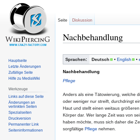
Seite
Diskussion
Nachbehandlung
Zur
Zur
Navigation
Suche
Sprachen:
Deutsch
• ‎
English
• ‎
Hauptseite
springen
springen
Letzte Änderungen
Nachbehandlung
Zufällige Seite
Hilfe zu MediaWiki
Pflege
Werkzeuge
Anders als eine Tätowierung, welche d
Links auf diese Seite
oder weniger nur streift, durchdringt ei
Änderungen an
verlinkten Seiten
Haut und stellt einen weitaus größeren 
Spezialseiten
Körper dar. Wer lange Zeit was von se
Druckversion
haben möchte, muss sich daher die Zei
Permanenter Link
sorgfältige
Pflege
nehmen.
Seiten­informationen